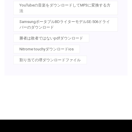
YouTubeの音楽をダウンロードしてMP3に変換する方
法
SamsungポータブルBDライターモデルSE​​-506ドライ
バーのダウンロード
勝者は敗者ではないpdfダウンロード
Nitrome touchyダウンロードios
割り当ての堺ダウンロードファイル