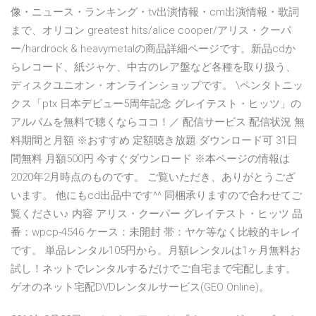
像・ニュース・ランキング・tv出演情報・cm出演情報・歌詞
まで、オリコン greatest hits
/alice cooper/アリス・クーパ
ー/hardrock & heavymetalの商品詳細ページです。新品cdか
らレコード、紙ジャケ、中古のレア盤など各種を取り扱う、
ディスクユニオン・オンラインショップです。 \ペンタトニッ
クス「ptx 日本デビュー5周年記念 グレイテスト・ヒッツ」の
アルバムを無料で聴くならココ！／ 配信サービス 配信状況 無
料期間と月額 ※おすすめ 定額聴き放題 ダウンロード可 31日
間無料 月額500円 今すぐダウンロード ※本ページの情報は
2020年2月時点のものです。 ご覧いただき、ありがとうござ
います。 他にもcd出品中です^^ 同梱承りますので合わせてご
覧ください♪ 内容 アリス・クーパー グレイテスト・ヒッツ 品
番：wpcp-4546 ケース：未開封 帯：ヤケ等なく比較的キレイ
です。 単品レンタル105円から。月額レンタルは1ヶ月無料お
試し！ネットでレンタルするだけでご自宅まで宅配します。
ゲオのネット宅配DVDレンタルサービス(GEO Online)。