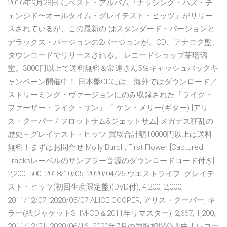
2016年9月28日 にベスト・アルバム『ナッシング・ハズ・チ
ェンジド〜オールタイム・グレイテスト・ヒッツ』がリリー
スされているが、この最新の はスタンダード・バージョンと
デラックス・バージョンの2バージョンが、CD、アナログ盤、
ダウンロードでリリースされる。 レコードショップ芽瑠璃
堂。3000円以上で送料無料＆常連さん5％キャッシュバックキ
ャンペーン開催中！ 日本盤CDには、海外ではダウンロード／
ストリーミング・ヴァージョンにのみ収録された「ライク・
ファーザー・ライク・サン」「 ケン・メリー(ギター) [アリ
ス・クーパー / フロットサム&ジェットサム] メガデス狂乱の
歴史～グレイテスト・ヒッツ 買取合計額10000円以上は送料
無料！まずはお問合せ Molly Burch, First Flower [Captured
Tracksレーベルのサンプラー音源のダウンロードコード付き],
2,200, 500, 2018/10/05, 2020/04/25 ウエストライフ, グレイテ
スト・ヒッツ(初回生産限定盤)(DVD付), 4,200, 2,000,
2011/12/07, 2020/05/07 ALICE COOPER, アリス・クーパー, キ
ラー(紙ジャケットSHM-CD＆2011年リマスター), 2,667, 1,200,
2011/12/21, 2020/06/16. 2020年7月の買取相場公開中｜レコー