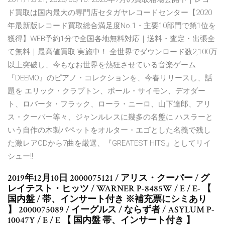
ド買取は国内最大の専門店セタガヤレコードセンター【2020
年最新版レコード買取総合満足度No.1・主要10部門で第1位を
獲得】WEB予約1分で全国各地無料対応｜送料・査定・出張全
て無料｜最高値買取 実施中！ 全世界でダウンロード数2,100万
以上突破し、今もなお世界を熱狂させている音楽ゲーム
『DEEMO』のピアノ・コレクションを、今春リリースし、話
題を エリック・クラプトン、ポール・サイモン、デオダー
ト、ロバータ・フラック、ローラ・ニーロ、山下達郎、アリ
ス・クーパー等々、ジャンルレスに幾多の名盤に ハスラーと
いう自作の木製パペットをオルター・エゴとした名義で残し
た激レアCDから7曲を厳選、『GREATEST HITS』としてリイ
シュー!!
2019年12月10日 2000075121 / アリス・クーパー / グ
レイテスト・ヒッツ / WARNER P-8485W / E / E- 【
国内盤 / 帯、インサート付き ※補充票にシミあり
】 2000075089 / イーグルス / ならず者 / ASYLUM P-
10047Y / E / E 【 国内盤 帯、インサート付き 】