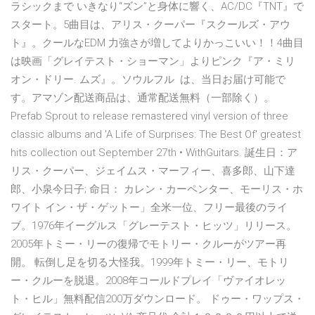
ラシックまで いきなり“ズン”と身体に響く、AC/DC『TNT』で
スタート。5曲目は、アリス・クーパー『スクールズ・アウ
ト』。クールなEDM 力強さが増してよりかっこいい！！4曲目
は映画「グレイテスト・ショーマン」よりピンク『ア・ミリ
オン・ドリー. ムズ』。ソウルフル は、当日お届け可能で
す。アマゾン配送商品は、通常配送無料（一部除く）。
Prefab Sprout to release remastered vinyl version of three
classic albums and 'A Life of Surprises: The Best Of' greatest
hits collection out September 27th • WithGuitars. 誕生日：ア
リス・クーパー、ジェイムス・マーフィー、喜多郎、山下達
郎、小泉今日子; 命日： カレン・カーペンター、モーリス・ホ
ワイト イン・ザ・ゲットー」全米一位、フリー最後のライ
ブ。1976年イーグルス「グレーテスト・ヒッツ」リリース。
2005年トミー・リーの復帰でモトリー・クルーがツアー再
開。 転倒し足を切る大怪我。1999年トミー・リー、モトリ
ー・クルーを脱退。2008年コールドプレイ「ヴァイオレッ
ト・ヒル」無料配信200万ダウンロード。 ドゥー・ワップス・