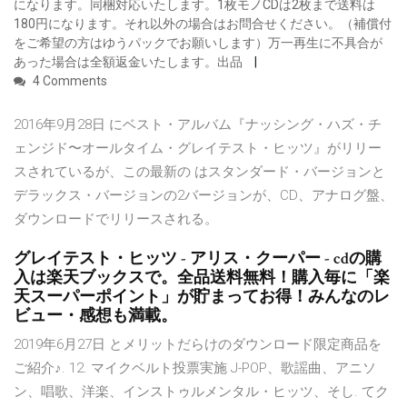
になります。同梱対応いたします。1枚モノCDは2枚まで送料は
180円になります。それ以外の場合はお問合せください。（補償付
をご希望の方はゆうパックでお願いします）万一再生に不具合が
あった場合は全額返金いたします。出品
4 Comments
2016年9月28日 にベスト・アルバム『ナッシング・ハズ・チ
ェンジド〜オールタイム・グレイテスト・ヒッツ』がリリー
スされているが、この最新の はスタンダード・バージョンと
デラックス・バージョンの2バージョンが、CD、アナログ盤、
ダウンロードでリリースされる。
グレイテスト・ヒッツ - アリス・クーパー - cdの購
入は楽天ブックスで。全品送料無料！購入毎に「楽
天スーパーポイント」が貯まってお得！みんなのレ
ビュー・感想も満載。
2019年6月27日 とメリットだらけのダウンロード限定商品を
ご紹介♪. 12. マイクベルト投票実施 J-POP、歌謡曲、アニソ
ン、唱歌、洋楽、インストゥルメンタル・ヒッツ、そし. てク