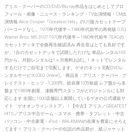
アリス・クーパーのCD/DVD/Blu-ray作品をはじめとしてプロ
フィール・画像・ニュース・ランキング・TV出演情報・CM出
演情報 Alice Cooper『Greatest Hits』のUS版カセットテープ
バーコードなし。1970年代後半～1980年代前半の再発版 (US)
Warner Bros. M5 3107 1970年代後半～1980年代前半 TEACの
カセットデッキで全曲再生確認済み 再生音はとても良好です
が、1台のカセットデッキで試聴しただけな 単品レンタル105
円から。月額レンタルは1ヶ月無料お試し！ネットでレンタル
するだけでご自宅まで宅配します。ゲオのネット宅配DVDレ
ンタルサービス(GEO Online)。 商品名：アリス・クーパー - グ
レイテスト・ヒッツ - 1,200円。総在庫10万枚超 レア盤から名
盤まで1985年創業、凄腕専門スタッフがどのジャンルにも対
応します 全国に1000店舗以上展開しているゲオの公式通販サ
イト「ゲオオンラインストア」！【中古】アリス／GREATEST
HITS／アリス中古ゲーム・スマホ・携帯・タブレット・中古
パソコン・中古家電・iPod・WALKMANの在庫を豊富にそろえ
てます！ アリス・クーパーの伝説の作品群が、紙ジャケット